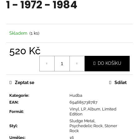
1 - 1972 - 1984
a
j
í
t
Skladem
(1 ks)
?
520 Kč
Měrná
DO KOŠÍKU
cena:
HLEDAT
Zeptat se
Sdílet
Kategorie
:
Hudba
D
EAN
:
694685738787
o
Vinyl, LP, Album, Limited
p
Formát
:
Edition
o
Sludge Metal,
r
Styl
:
Psychedelic Rock, Stoner
Rock
u
Umělec
:
16