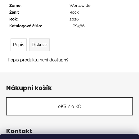
č
Země
:
Worldwide
u
Žánr
:
Rock
j
Rok
:
2026
e
Katalogové číslo
:
HPS386
m
e
Popis
Diskuze
OVERMONO
-
Popis produktu není dostupný
PURE
DEVOTION
Z
539
á
Kč
Nákupní košík
p
a
t
0
KS /
0 KČ
í
Kontakt