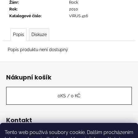
č
Žánr
:
Rock
u
Rok
:
2010
j
Katalogové číslo
:
VIRUS 416
e
m
e
Popis
Diskuze
Popis produktu není dostupný
TERROR
-
Z
STILL
SUFFER
á
Nákupní košík
675
p
Kč
a
t
0
KS /
0 KČ
í
Kontakt
Tento web používá soubory cookie. Dalším procházením
label
@
kabinetmuz.cz