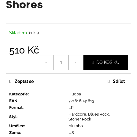
Shores
a
j
í
t
Skladem
(1 ks)
?
510 Kč
Měrná
DO KOŠÍKU
cena:
HLEDAT
Zeptat se
Sdílet
Kategorie
:
Hudba
D
EAN
:
721616041613
o
Formát
:
LP
p
Hardcore, Blues Rock,
o
Styl
:
Stoner Rock
r
Umělec
:
Akimbo
u
Země
:
US