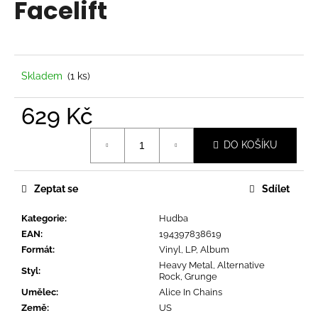
Facelift
a
j
í
t
Skladem
(1 ks)
?
629 Kč
Měrná
DO KOŠÍKU
cena:
HLEDAT
Zeptat se
Sdílet
Kategorie
:
Hudba
D
EAN
:
194397838619
o
Formát
:
Vinyl, LP, Album
p
Heavy Metal, Alternative
o
Styl
:
Rock, Grunge
r
Umělec
:
Alice In Chains
u
Země
:
US