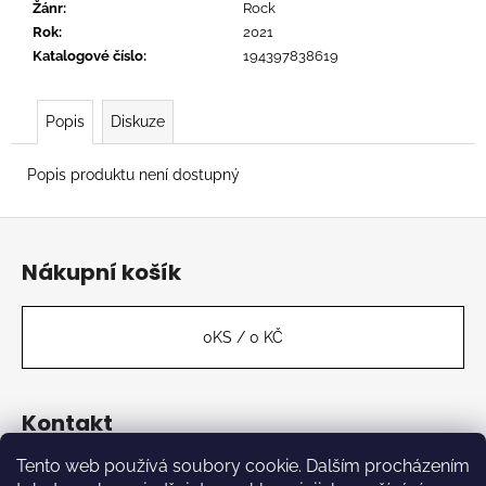
č
Žánr
:
Rock
u
Rok
:
2021
j
Katalogové číslo
:
194397838619
e
m
e
Popis
Diskuze
Popis produktu není dostupný
FLOEX
-
Z
PHONOPOLIS
á
949
Nákupní košík
Kč
p
a
t
0
KS /
0 KČ
í
Kontakt
Tento web používá soubory cookie. Dalším procházením
label
@
kabinetmuz.cz