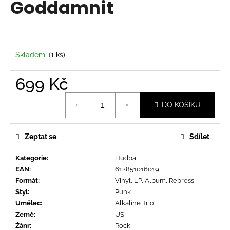
Goddamnit
a
j
í
t
Skladem
(1 ks)
?
699 Kč
Měrná
DO KOŠÍKU
cena:
HLEDAT
Zeptat se
Sdílet
Kategorie
:
Hudba
D
EAN
:
612851016019
o
Formát
:
Vinyl, LP, Album, Repress
p
Styl
:
Punk
o
Umělec
:
Alkaline Trio
r
Země
:
US
u
Žánr
:
Rock