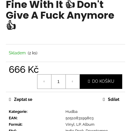
Fine With It 👍 Don't
a
Give A Fuck Anymore
j
í
👍
t
?
Skladem
(2 ks)
666 Kč
HLEDAT
Měrná
DO KOŠÍKU
cena:
D
o
Zeptat se
Sdílet
p
o
Kategorie
:
Hudba
r
EAN
:
5051083199803
u
Formát
:
Vinyl, LP, Album
Styl
:
Indie Rock, Downtempo