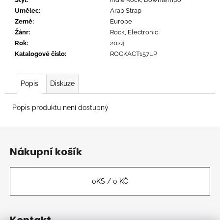
č
u
Umělec
:
Arab Strap
j
Země
:
Europe
e
Žánr
:
Rock, Electronic
m
Rok
:
2024
e
Katalogové číslo
:
ROCKACT157LP
Popis
Diskuze
CTIB
-
MOŽNÁ
Popis produktu není dostupný
MÁ
NĚKDO
PLÁN
Z
590
á
Kč
Nákupní košík
p
a
t
0
KS /
0 KČ
í
Kontakt