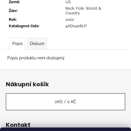
č
Země
:
US
u
Rock, Folk, World, &
Žánr
:
j
Country
e
Rok
:
2022
m
Katalogové číslo
:
4AD0408LP
e
Popis
Diskuze
RADIOHEAD
-
Popis produktu není dostupný
IN
RAINBOWS
Z
629
Kč
á
Nákupní košík
p
a
t
0
KS /
0 KČ
í
Kontakt