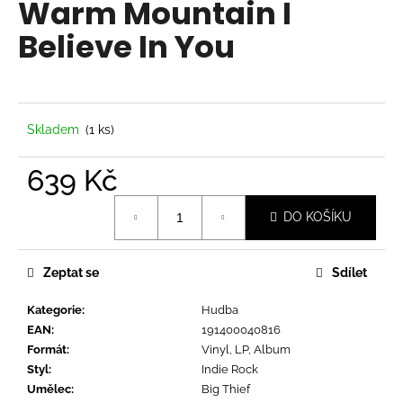
Warm Mountain I
a
Believe In You
j
í
t
?
Skladem
(1 ks)
639 Kč
Měrná
HLEDAT
DO KOŠÍKU
cena:
Zeptat se
Sdílet
D
o
Kategorie
:
Hudba
p
EAN
:
191400040816
o
Formát
:
Vinyl, LP, Album
r
Styl
:
Indie Rock
u
Umělec
:
Big Thief