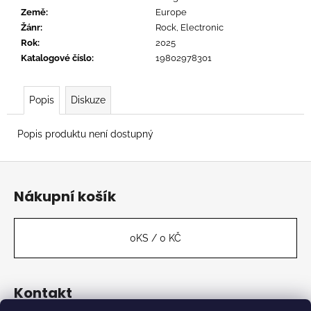
č
Země
:
Europe
u
Žánr
:
Rock, Electronic
j
Rok
:
2025
e
Katalogové číslo
:
19802978301
m
e
Popis
Diskuze
TERROR
-
Popis produktu není dostupný
STILL
SUFFER
Z
675
á
Kč
Nákupní košík
p
a
t
0
KS /
0 KČ
í
Kontakt