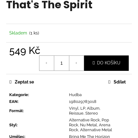
That's The Spirit
a
j
í
t
Skladem
(1 ks)
?
549 Kč
Měrná
DO KOŠÍKU
cena:
HLEDAT
Zeptat se
Sdílet
Kategorie
:
Hudba
D
EAN
:
198029783018
o
Vinyl, LP, Album,
p
Formát
:
Reissue, Stereo
o
Alternative Rock, Pop
r
Styl
:
Rock, Nu Metal, Arena
Rock, Alternative Metal
u
Umělec
:
Bring Me The Horizon