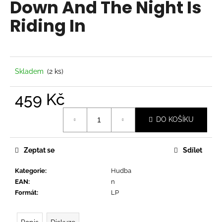
Down And The Night Is
a
Riding In
j
í
t
?
Skladem
(2 ks)
459 Kč
Měrná
HLEDAT
DO KOŠÍKU
cena:
Zeptat se
Sdílet
D
o
Kategorie
:
Hudba
p
EAN
:
n
o
Formát
:
LP
r
u