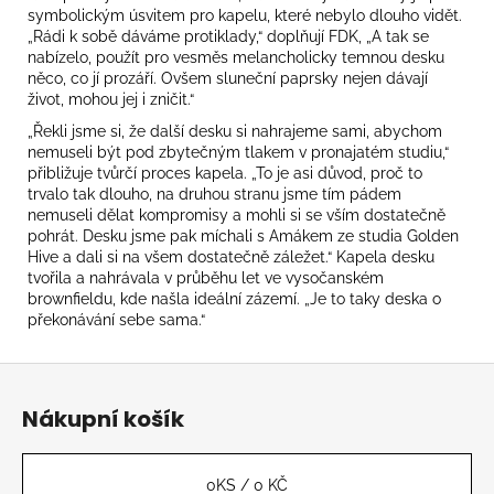
č
symbolickým úsvitem pro kapelu, které nebylo dlouho vidět.
u
„Rádi k sobě dáváme protiklady,“ doplňují FDK, „A tak se
j
nabízelo, použít pro vesměs melancholicky temnou desku
e
něco, co jí prozáří. Ovšem sluneční paprsky nejen dávají
m
život, mohou jej i zničit.“
e
„Řekli jsme si, že další desku si nahrajeme sami, abychom
nemuseli být pod zbytečným tlakem v pronajatém studiu,“
přibližuje tvůrčí proces kapela. „To je asi důvod, proč to
BAXTER
trvalo tak dlouho, na druhou stranu jsme tím pádem
DURY
nemuseli dělat kompromisy a mohli si se vším dostatečně
-
pohrát. Desku jsme pak míchali s Amákem ze studia Golden
ALLBARONE
Hive a dali si na všem dostatečně záležet.“ Kapela desku
699
tvořila a nahrávala v průběhu let ve vysočanském
Kč
brownfieldu, kde našla ideální zázemí. „Je to taky deska o
překonávání sebe sama.“
Z
á
Nákupní košík
p
a
t
0
KS /
0 KČ