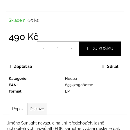
a
j
í
Skladem
(>5 ks)
t
490 Kč
?
Měrná
DO KOŠÍKU
cena:
Zeptat se
Sdílet
HLEDAT
Kategorie
:
Hudba
EAN
:
8594209080212
D
Formát
:
LP
o
p
Popis
Diskuze
o
r
u
Jméno Sunlight navazuje na linii předchozích, jasně
uchopitelných názvů alb FDK, samotné vydání desky je pak