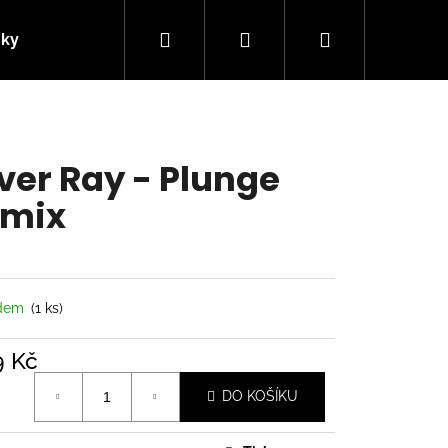
Hledat
Přihlášení
Nákupní
nky
Kontakty
košík
ver Ray - Plunge
mix
adem
(1 ks)
9 Kč
á
Následující
DO KOŠÍKU