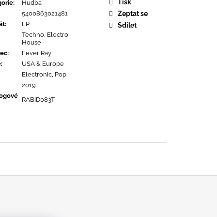
URE DEVOTION
Tisk
orie
:
Hudba
5400863021481
Zeptat se
át
:
LP
Sdílet
Techno, Electro,
House
ec
:
Fever Ray
ě
:
USA & Europe
Electronic, Pop
2019
logové
RABID083T