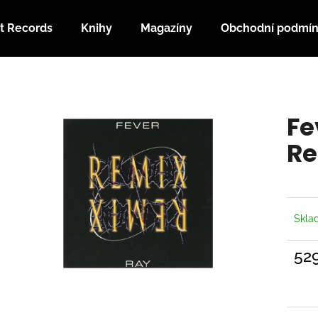
t Records
Knihy
Magazíny
Obchodní podmí
Co potřebujete najít?
Fe
HLEDAT
Re
Doporučujeme
Skl
52
Měrn
cena: