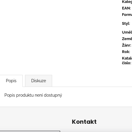
CTIB - MOŽNÁ MÁ NĚKDO PLÁN
OVERMONO - P
Kateg
EAN
:
590 Kč
539 Kč
Form
Styl
:
Uměl
Zem
Žánr
:
Rok
:
Kata
číslo
:
Popis
Diskuze
Popis produktu není dostupný
Kontakt