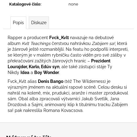
č
Katalogové číslo
:
none
u
j
e
Popis
Diskuze
m
e
Rapper a producent
Fvck_Kvlt
navazuje na debutové
album
Kvlt Teachings
čerstvou nahrávkou
Zabijem sa!
, která
je žánrově ještě rozmanitější. Na featu ho podpořili interpreti,
PRAGO
se kterým je v malém rybníčku často viděn pro své záliby v
UNION
překračování zažitých žánrových hranic –
Prezident
-
Lourajder, Karlo, Edúv syn
, ale také zástupci stáje Ty
NEKOREKTUM
Nikdy
Idea
a
Boy Wonder
.
849
Kč
Fvck_Kvlt alias
Denis Bango
(též The Wilderness) je
výrazným jménem na aktuální rapové scéně. Celou desku si
nahrál na koleně, mix, prudukci, aranže i master zprodukoval
sám. Obal alba zpracovali výtvarníci Jakub Svetlík, Jana
Drozdová a Sajmi, animovaný klip k titulnímu tracku Zabijem
sa! pak nakreslila
Romana Kovacsova
.
Z
á