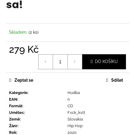
sa!
a
j
í
t
Skladem
(2 ks)
?
279 Kč
Měrná
DO KOŠÍKU
cena:
HLEDAT
Zeptat se
Sdílet
Kategorie
:
Hudba
D
EAN
:
n
o
Formát
:
CD
p
Umělec
:
Fvck_kvlt
o
Země
:
Slovakia
r
Žánr
:
Hip Hop
u
Rok
:
2020