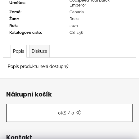
č
Godspeed You! Black
Umělec
:
Emperor*
u
Země
:
Canada
j
Žánr
:
Rock
e
Rok
:
2021
m
Katalogové číslo
:
CST156
e
Popis
Diskuze
TORTOISE
-
TNT
Popis produktu není dostupný
888
Kč
Z
á
Nákupní košík
p
a
t
0
KS /
0 KČ
í
Kontakt