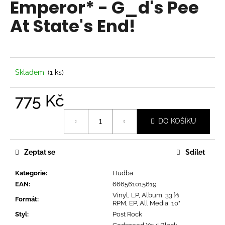
Emperor* - G_d's Pee
a
At State's End!
j
í
t
?
Skladem
(1 ks)
775 Kč
Měrná
HLEDAT
DO KOŠÍKU
cena:
Zeptat se
Sdílet
D
o
Kategorie
:
Hudba
p
EAN
:
666561015619
o
Vinyl, LP, Album, 33 ⅓
Formát
:
r
RPM, EP, All Media, 10"
u
Styl
:
Post Rock