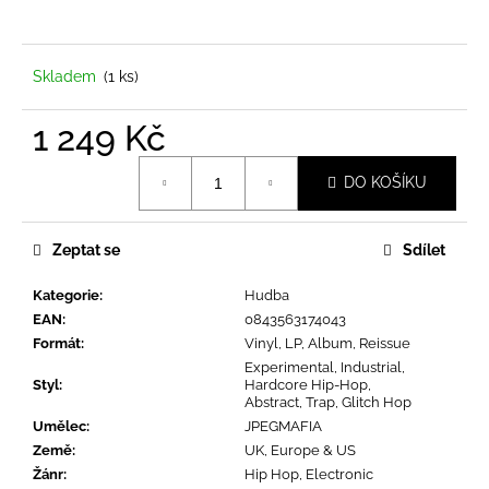
a
j
í
Skladem
(1 ks)
t
1 249 Kč
?
Měrná
DO KOŠÍKU
cena:
Zeptat se
Sdílet
HLEDAT
Kategorie
:
Hudba
EAN
:
0843563174043
D
Formát
:
Vinyl, LP, Album, Reissue
o
Experimental, Industrial,
Styl
:
Hardcore Hip-Hop,
p
Abstract, Trap, Glitch Hop
o
Umělec
:
JPEGMAFIA
r
Země
:
UK, Europe & US
u
Žánr
:
Hip Hop, Electronic