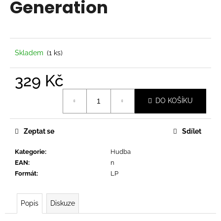
Generation
a
j
í
t
Skladem
(1 ks)
?
329 Kč
Měrná
DO KOŠÍKU
cena:
HLEDAT
Zeptat se
Sdílet
Kategorie
:
Hudba
D
EAN
:
n
o
Formát
:
LP
p
o
r
Popis
Diskuze
u