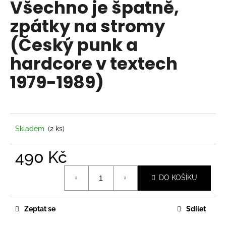
Všechno je špatně,
a
zpátky na stromy
j
í
(Český punk a
t
hardcore v textech
?
1979-1989)
HLEDAT
Skladem
(2 ks)
490 Kč
D
o
Měrná
DO KOŠÍKU
cena:
p
o
r
Zeptat se
Sdílet
u