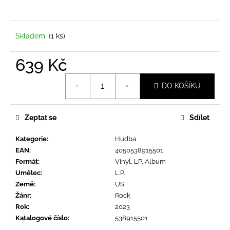
a
j
í
Skladem
(1 ks)
t
639 Kč
?
Měrná
DO KOŠÍKU
cena:
Zeptat se
Sdílet
HLEDAT
Kategorie
:
Hudba
EAN
:
4050538915501
D
Formát
:
Vinyl, LP, Album
o
Umělec
:
L.P.
p
Země
:
US
o
Žánr
:
Rock
r
Rok
:
2023
u
Katalogové číslo
:
538915501