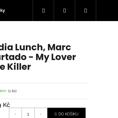
Hledat
Přihlášení
Nákupní
nky
Kontakty
košík
dia Lunch, Marc
rtado - My Lover
e Killer
adem
(1 ks)
Následující
9 Kč
á
DO KOŠÍKU