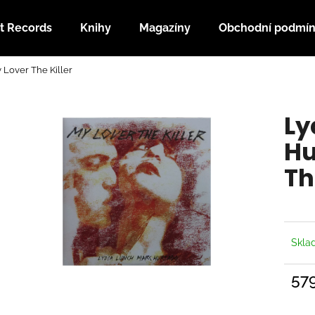
t Records
Knihy
Magazíny
Obchodní podmí
 Lover The Killer
Co potřebujete najít?
Ly
HLEDAT
Hu
Th
Doporučujeme
Skl
57
Měrn
cena: