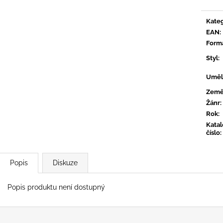
CONVERGE - HUM OF HURT
FLOEX - PHON
949 Kč
949 Kč
Kateg
EAN
:
Form
Styl
:
Uměl
Zem
Žánr
:
Rok
:
Kata
číslo
:
Popis
Diskuze
Popis produktu není dostupný