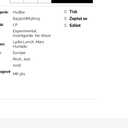
OPOLIS
Tisk
orie
:
Hudba
8435008836115
Zeptat se
át
:
LP
Sdílet
Experimental,
Avantgarde, No Wave
Lydia Lunch, Marc
ec
:
Hurtado
ě
:
Europe
Rock, Jazz
2016
logové
MR 361