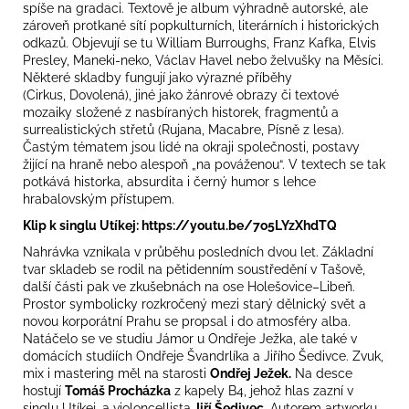
spíše na gradaci. Textově je album výhradně autorské, ale
zároveň protkané sítí popkulturních, literárních i historických
odkazů. Objevují se tu William Burroughs, Franz Kafka, Elvis
Presley, Maneki-neko, Václav Havel nebo želvušky na Měsíci.
Některé skladby fungují jako výrazné příběhy
(Cirkus, Dovolená), jiné jako žánrové obrazy či textové
mozaiky složené z nasbíraných historek, fragmentů a
surrealistických střetů (Rujana, Macabre, Písně z lesa).
Častým tématem jsou lidé na okraji společnosti, postavy
žijící na hraně nebo alespoň „na pováženou“. V textech se tak
potkává historka, absurdita i černý humor s lehce
hrabalovským přístupem.
Klip k singlu Utíkej:
https://youtu.be/7o5LYzXhdTQ
Nahrávka vznikala v průběhu posledních dvou let. Základní
tvar skladeb se rodil na pětidenním soustředění v Tašově,
další části pak ve zkušebnách na ose Holešovice–Libeň.
Prostor symbolicky rozkročený mezi starý dělnický svět a
novou korporátní Prahu se propsal i do atmosféry alba.
Natáčelo se ve studiu Jámor u Ondřeje Ježka, ale také v
domácích studiích Ondřeje Švandrlíka a Jiřího Šedivce. Zvuk,
mix i mastering měl na starosti
Ondřej Ježek.
Na desce
hostují
Tomáš Procházka
z kapely B4, jehož hlas zazní v
singlu Utíkej, a violoncellista
Jiří Šedivec
. Autorem artworku