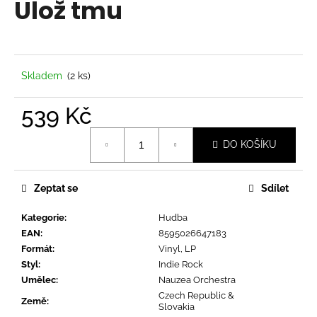
Ulož tmu
a
j
í
t
Skladem
(2 ks)
?
539 Kč
Měrná
DO KOŠÍKU
cena:
HLEDAT
Zeptat se
Sdílet
Kategorie
:
Hudba
D
EAN
:
8595026647183
o
Formát
:
Vinyl, LP
p
Styl
:
Indie Rock
o
Umělec
:
Nauzea Orchestra
r
Czech Republic &
u
Země
:
Slovakia