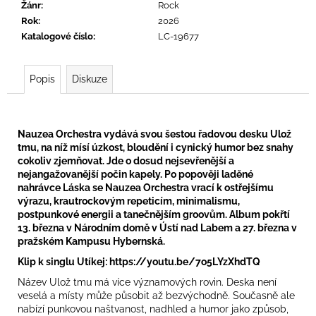
č
Žánr
:
Rock
u
Rok
:
2026
j
Katalogové číslo
:
LC-19677
e
m
e
Popis
Diskuze
SEX
PISTOLS
N
auzea Orchestra
vydává svou šestou řadovou desku
Ulož
-
tmu
, na níž mísí úzkost, bloudění i cynický humor bez snahy
NEVER
cokoliv zjemňovat. Jde o dosud nejsevřenější a
MIND
nejangažovanější počin kapely. Po popověji laděné
THE
nahrávce
Láska
se Nauzea Orchestra vrací k ostřejšímu
BOLLOCKS
výrazu, krautrockovým repeticím, minimalismu,
HERE'S
postpunkové energii a tanečnějším groovům. Album pokřtí
THE
13. března v Národním domě v Ústí nad Labem a 27. března v
SEX
PISTOLS
pražském Kampusu Hybernská.
619
Klip k singlu Utíkej:
https://youtu.be/7o5LYzXhdTQ
Kč
Název Ulož tmu má více významových rovin. Deska není
veselá a místy může působit až bezvýchodně. Současně ale
nabízí punkovou naštvanost, nadhled a humor jako způsob,