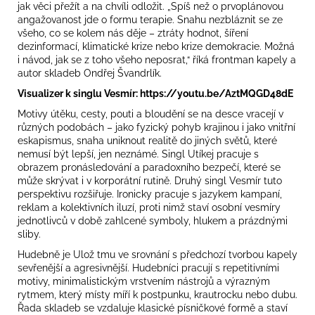
jak věci přežít a na chvíli odložit. „Spíš než o prvoplánovou
angažovanost jde o formu terapie. Snahu nezbláznit se ze
všeho, co se kolem nás děje – ztráty hodnot, šíření
dezinformací, klimatické krize nebo krize demokracie. Možná
i návod, jak se z toho všeho neposrat,“ říká frontman kapely a
autor skladeb Ondřej Švandrlík.
Visualizer k singlu Vesmír:
https://youtu.be/AztMQGD48dE
Motivy útěku, cesty, pouti a bloudění se na desce vracejí v
různých podobách – jako fyzický pohyb krajinou i jako vnitřní
eskapismus, snaha uniknout realitě do jiných světů, které
nemusí být lepší, jen neznámé.
Singl Utíkej
pracuje s
obrazem pronásledování a paradoxního bezpečí, které se
může skrývat i v korporátní rutině. Druhý
singl Vesmír
tuto
perspektivu rozšiřuje. Ironicky pracuje s jazykem kampaní,
reklam a kolektivních iluzí, proti nimž staví osobní vesmíry
jednotlivců v době zahlcené symboly, hlukem a prázdnými
sliby.
Hudebně je Ulož tmu ve srovnání s předchozí tvorbou kapely
sevřenější a agresivnější. Hudebníci pracují s repetitivními
motivy, minimalistickým vrstvením nástrojů a výrazným
rytmem, který místy míří k postpunku, krautrocku nebo dubu.
Řada skladeb se vzdaluje klasické písničkové formě a staví