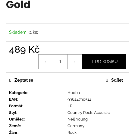
Gold
a
j
í
t
Skladem
(1 ks)
?
489 Kč
Měrná
DO KOŠÍKU
cena:
HLEDAT
Zeptat se
Sdílet
Kategorie
:
Hudba
D
EAN
:
93624730514
o
Formát
:
LP
p
Styl
:
Country Rock, Acoustic
o
Umělec
:
Neil Young
r
Země
:
Germany
u
Žánr
:
Rock