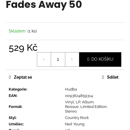
Fades Away 50
a
j
í
t
Skladem
(1 ks)
?
529 Kč
Měrná
DO KOŠÍKU
cena:
HLEDAT
Zeptat se
Sdílet
Kategorie
:
Hudba
D
EAN
:
0093624859314
o
Vinyl, LP, Album,
p
Formát
:
Reissue, Limited Edition,
o
Stereo
r
Styl
:
Country Rock
u
Umělec
:
Neil Young