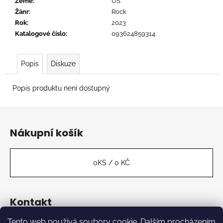
č
Země
:
US
u
Žánr
:
Rock
j
Rok
:
2023
e
Katalogové číslo
:
093624859314
m
e
Popis
Diskuze
RADIOHEAD
Popis produktu není dostupný
-
IN
Z
RAINBOWS
á
629
Nákupní košík
Kč
p
a
t
0
KS /
0 KČ
í
Kontakt
Tento web používá soubory cookie. Dalším procházením
label
@
kabinetmuz.cz