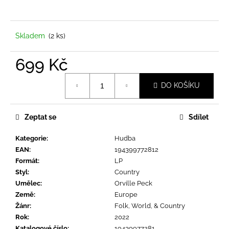
a
j
í
Skladem
(2 ks)
t
699 Kč
?
Měrná
DO KOŠÍKU
cena:
Zeptat se
Sdílet
HLEDAT
Kategorie
:
Hudba
EAN
:
194399772812
D
Formát
:
LP
o
Styl
:
Country
p
Umělec
:
Orville Peck
o
Země
:
Europe
r
Žánr
:
Folk, World, & Country
u
Rok
:
2022
Katalogové číslo
:
19439977281