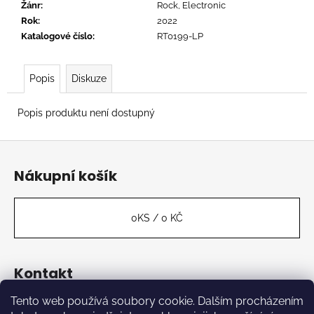
č
Žánr
:
Rock, Electronic
u
Rok
:
2022
j
Katalogové číslo
:
RT0199-LP
e
m
e
Popis
Diskuze
Popis produktu není dostupný
BAXTER
DURY
Z
-
ALLBARONE
á
Nákupní košík
699
p
Kč
a
t
0
KS /
0 KČ
í
Kontakt
Tento web používá soubory cookie. Dalším procházením
label
@
kabinetmuz.cz