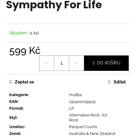
Sympathy For Life
a
j
í
t
Skladem
(1 ks)
?
599 Kč
Měrná
DO KOŠÍKU
cena:
HLEDAT
Zeptat se
Sdílet
Kategorie
:
Hudba
D
EAN
:
191402019919
o
Formát
:
LP
p
Alternative Rock, Art
o
Styl
:
Rock
r
Umělec
:
Parquet Courts
u
Země
:
Australia & New Zealand