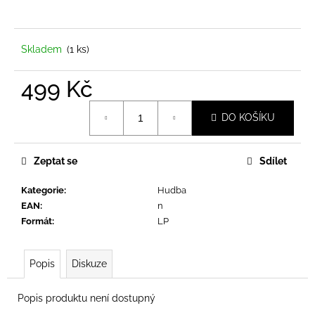
a
j
í
Skladem
(1 ks)
t
499 Kč
?
Měrná
DO KOŠÍKU
cena:
Zeptat se
Sdílet
HLEDAT
Kategorie
:
Hudba
EAN
:
n
D
Formát
:
LP
o
p
Popis
Diskuze
o
r
u
Popis produktu není dostupný