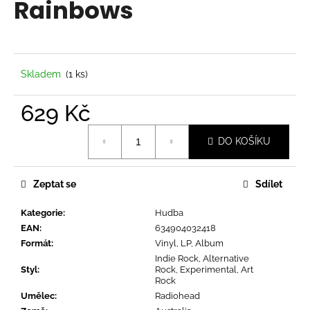
Rainbows
a
j
í
t
Skladem
(1 ks)
?
629 Kč
Měrná
DO KOŠÍKU
cena:
HLEDAT
Zeptat se
Sdílet
Kategorie
:
Hudba
D
EAN
:
634904032418
o
Formát
:
Vinyl, LP, Album
p
Indie Rock, Alternative
o
Styl
:
Rock, Experimental, Art
r
Rock
u
Umělec
:
Radiohead