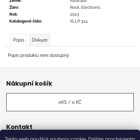
č
Země
:
Australia
u
Žánr
:
Rock, Electronic
j
Rok
:
2023
e
Katalogové číslo
:
XLLP 324
m
e
Popis
Diskuze
TERROR
Popis produktu není dostupný
-
STILL
Z
SUFFER
á
675
Nákupní košík
Kč
p
a
t
0
KS /
0 KČ
í
Kontakt
Tento web používá soubory cookie. Dalším procházením
label
@
kabinetmuz.cz