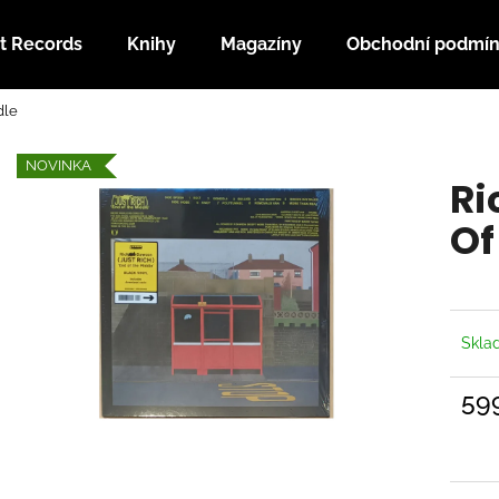
t Records
Knihy
Magazíny
Obchodní podmí
dle
Co potřebujete najít?
NOVINKA
Ri
HLEDAT
Of
Doporučujeme
Skl
59
Měrn
cena: