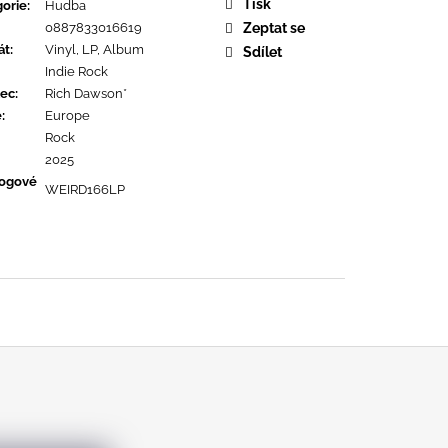
OPOLIS
Tisk
orie
:
Hudba
0887833016619
Zeptat se
át
:
Vinyl, LP, Album
Sdílet
Indie Rock
ec
:
Rich Dawson*
ě
:
Europe
Rock
2025
logové
WEIRD166LP