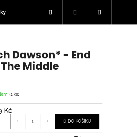
Hledat
Přihlášení
Nákupní
nky
Kontakty
košík
ch Dawson* - End
 The Middle
adem
(1 ks)
9 Kč
á
Následující
DO KOŠÍKU