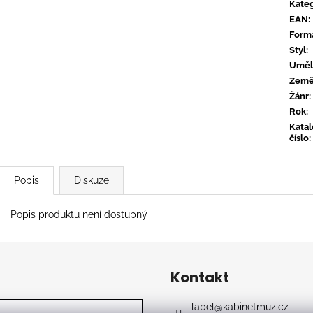
CONVERGE - HUM OF HURT
FLOEX - PHON
Kateg
EAN
:
949 Kč
949 Kč
Form
Styl
:
Uměl
Zem
Žánr
:
Rok
:
Kata
číslo
:
Popis
Diskuze
Popis produktu není dostupný
Kontakt
label
@
kabinetmuz.cz