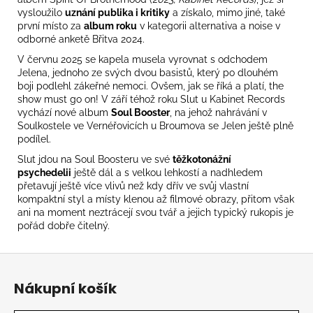
č
vysloužilo
uznání publika i kritiky
a získalo, mimo jiné, také
u
první místo za
album roku
v kategorii alternativa a noise v
j
odborné anketě Břitva 2024.
e
V červnu 2025 se kapela musela vyrovnat s odchodem
m
Jelena, jednoho ze svých dvou basistů, který po dlouhém
e
boji podlehl zákeřné nemoci. Ovšem, jak se říká a platí, the
show must go on! V září téhož roku Slut u Kabinet Records
vychází nové album
Soul Booster
, na jehož nahrávání v
TORTOISE
Soulkostele ve Vernéřovicích u Broumova se Jelen ještě plně
-
podílel.
TNT
Slut jdou na Soul Boosteru ve své
těžkotonážní
888
psychedelii
ještě dál a s velkou lehkostí a nadhledem
Kč
přetavují ještě více vlivů než kdy dřív ve svůj vlastní
kompaktní styl a místy klenou až filmové obrazy, přitom však
ani na moment neztrácejí svou tvář a jejich typický rukopis je
pořád dobře čitelný.
Z
á
Nákupní košík
p