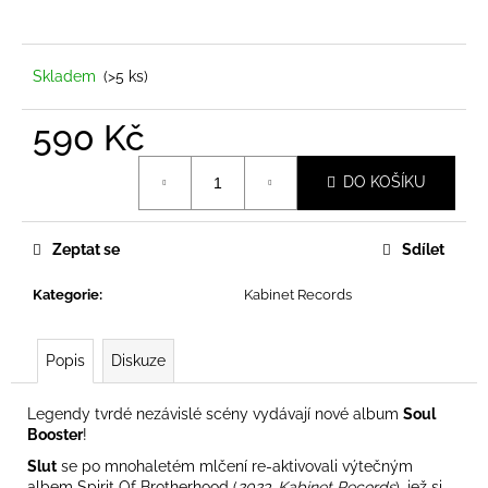
a
j
í
Skladem
(>5 ks)
t
590 Kč
?
Měrná
DO KOŠÍKU
cena:
Zeptat se
Sdílet
HLEDAT
Kategorie
:
Kabinet Records
D
Popis
Diskuze
o
p
o
Legendy tvrdé nezávislé scény vydávají nové album
Soul
Booster
!
r
u
Slut
se po mnohaletém mlčení re-aktivovali výtečným
albem Spirit Of Brotherhood (
2023, Kabinet Records
), jež si