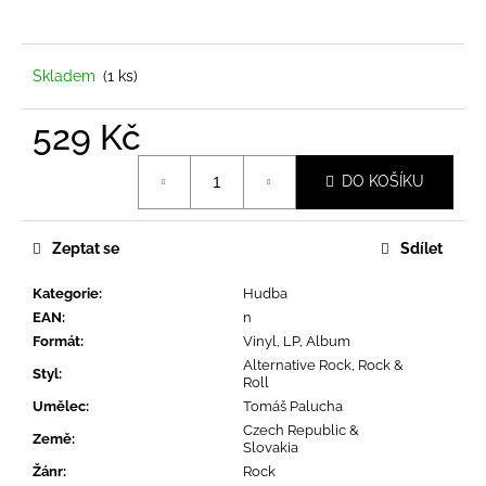
a
j
í
Skladem
(1 ks)
t
529 Kč
?
Měrná
DO KOŠÍKU
cena:
Zeptat se
Sdílet
HLEDAT
Kategorie
:
Hudba
EAN
:
n
D
Formát
:
Vinyl, LP, Album
o
Alternative Rock, Rock &
Styl
:
Roll
p
Umělec
:
Tomáš Palucha
o
Czech Republic &
r
Země
:
Slovakia
u
Žánr
:
Rock