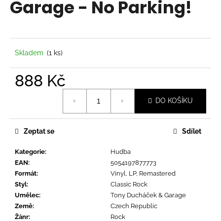
Garage - No Parking!
a
j
í
t
Skladem
(1 ks)
?
888 Kč
Měrná
DO KOŠÍKU
cena:
HLEDAT
Zeptat se
Sdílet
Kategorie
:
Hudba
D
EAN
:
5054197877773
o
Formát
:
Vinyl, LP, Remastered
p
Styl
:
Classic Rock
o
Umělec
:
Tony Ducháček & Garage
r
Země
:
Czech Republic
u
Žánr
:
Rock