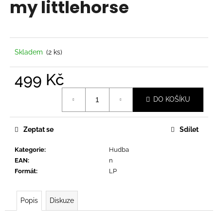
my littlehorse
a
j
í
t
Skladem
(2 ks)
?
499 Kč
Měrná
DO KOŠÍKU
cena:
HLEDAT
Zeptat se
Sdílet
Kategorie
:
Hudba
D
EAN
:
n
o
Formát
:
LP
p
o
r
Popis
Diskuze
u