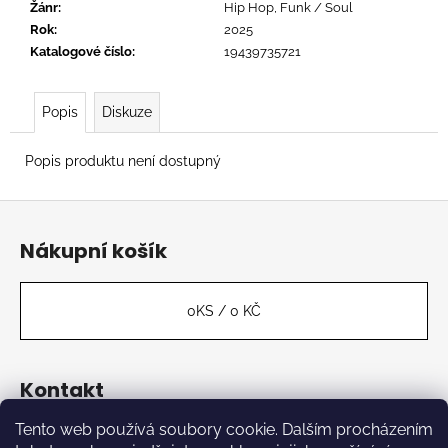
č
Žánr
:
Hip Hop, Funk / Soul
u
Rok
:
2025
j
Katalogové číslo
:
19439735721
e
m
e
Popis
Diskuze
Popis produktu není dostupný
KYLESA
-
Z
EXHAUSTING
FIRE
á
Nákupní košík
555
p
Kč
a
t
0
KS /
0 KČ
í
Kontakt
Tento web používá soubory cookie. Dalším procházením
label
@
kabinetmuz.cz