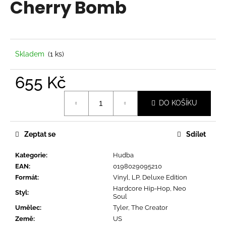
Cherry Bomb
a
j
í
t
Skladem
(1 ks)
?
655 Kč
Měrná
DO KOŠÍKU
cena:
HLEDAT
Zeptat se
Sdílet
Kategorie
:
Hudba
D
EAN
:
0198029095210
o
Formát
:
Vinyl, LP, Deluxe Edition
p
Hardcore Hip-Hop, Neo
o
Styl
:
Soul
r
Umělec
:
Tyler, The Creator
u
Země
:
US