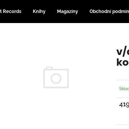
t Records
Knihy
Magazíny
Obchodní podmí
Co potřebujete najít?
v/
HLEDAT
ko
Doporučujeme
Skl
41
Měrn
cena: