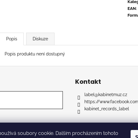
CONVERGE - HUM OF HURT
FLOEX - PHON
Kateg
EAN
:
949 Kč
949 Kč
Form
Popis
Diskuze
Popis produktu není dostupný
Kontakt
label
@
kabinetmuz.cz
https://www.facebook.co
kabinet_records_label
používá soubory cookie. Dalším procházením tohoto
razena.
S