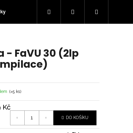
Hledat
Přihlášení
Nákupní
nky
Kontakty
košík
a - FaVU 30 (2lp
mpilace)
adem
(>5 ks)
9 Kč
á
Následující
DO KOŠÍKU