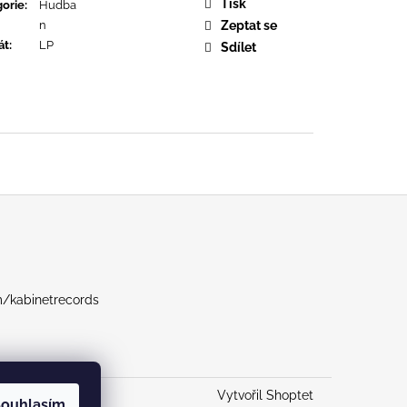
OPOLIS
Tisk
orie
:
Hudba
n
Zeptat se
át
:
LP
Sdílet
m/kabinetrecords
Vytvořil Shoptet
ouhlasím