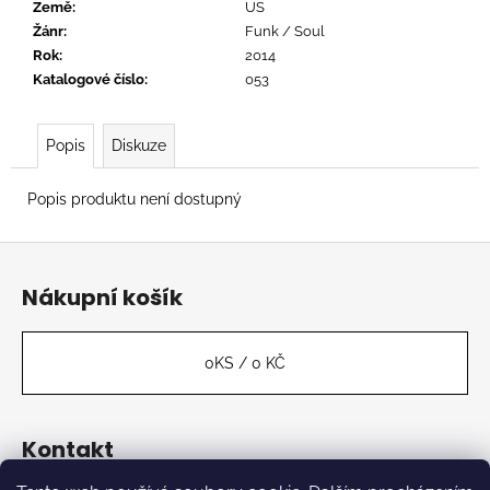
č
Země
:
US
u
Žánr
:
Funk / Soul
j
Rok
:
2014
e
Katalogové číslo
:
053
m
e
Popis
Diskuze
OVERMONO
Popis produktu není dostupný
-
PURE
DEVOTION
Z
539
á
Kč
Nákupní košík
p
a
t
0
KS /
0 KČ
í
Kontakt