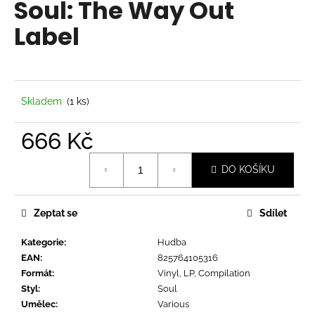
Soul: The Way Out
a
Label
j
í
t
?
Skladem
(1 ks)
666 Kč
Měrná
HLEDAT
DO KOŠÍKU
cena:
Zeptat se
Sdílet
D
o
Kategorie
:
Hudba
p
EAN
:
825764105316
o
Formát
:
Vinyl, LP, Compilation
r
Styl
:
Soul
u
Umělec
:
Various