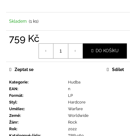
a
j
í
Skladem
(1 ks)
t
759 Kč
?
Měrná
DO KOŠÍKU
cena:
Zeptat se
Sdílet
HLEDAT
Kategorie
:
Hudba
EAN
:
n
D
Formát
:
LP
o
Styl
:
Hardcore
p
Umělec
:
Warfare
o
Země
:
Worldwide
r
Žánr
:
Rock
u
Rok
:
2022
Katalogové číslo
:
TBR-160