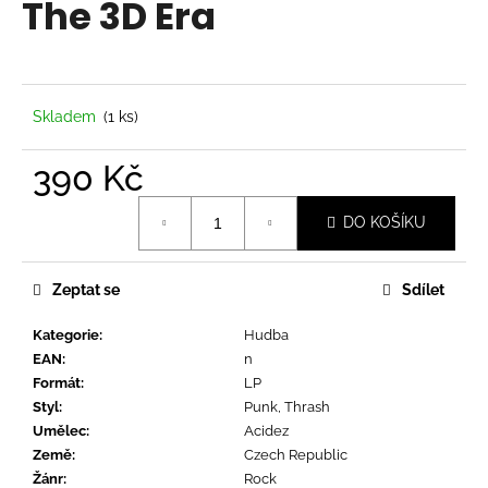
The 3D Era
a
j
í
t
Skladem
(1 ks)
?
390 Kč
Měrná
DO KOŠÍKU
cena:
HLEDAT
Zeptat se
Sdílet
Kategorie
:
Hudba
D
EAN
:
n
o
Formát
:
LP
p
Styl
:
Punk, Thrash
o
Umělec
:
Acidez
r
Země
:
Czech Republic
u
Žánr
:
Rock