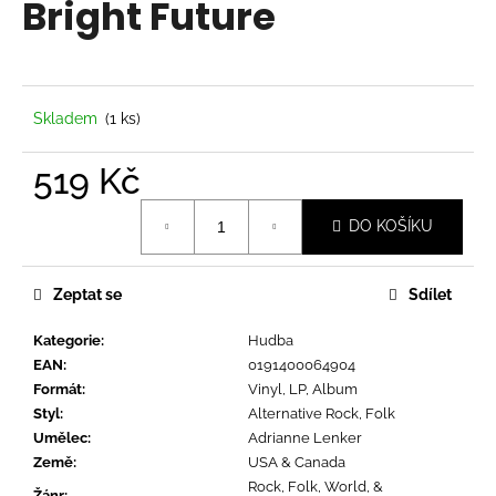
Bright Future
a
j
í
t
Skladem
(1 ks)
?
519 Kč
Měrná
DO KOŠÍKU
cena:
HLEDAT
Zeptat se
Sdílet
Kategorie
:
Hudba
D
EAN
:
0191400064904
o
Formát
:
Vinyl, LP, Album
p
Styl
:
Alternative Rock, Folk
o
Umělec
:
Adrianne Lenker
r
Země
:
USA & Canada
u
Rock, Folk, World, &
Žánr
: