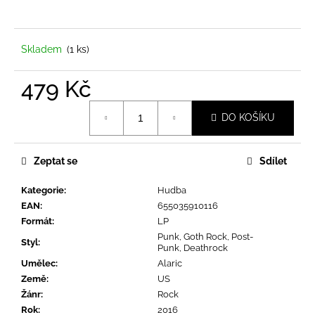
a
j
í
Skladem
(1 ks)
t
479 Kč
?
Měrná
DO KOŠÍKU
cena:
Zeptat se
Sdílet
HLEDAT
Kategorie
:
Hudba
EAN
:
655035910116
D
Formát
:
LP
o
Punk, Goth Rock, Post-
Styl
:
Punk, Deathrock
p
Umělec
:
Alaric
o
Země
:
US
r
Žánr
:
Rock
u
Rok
:
2016