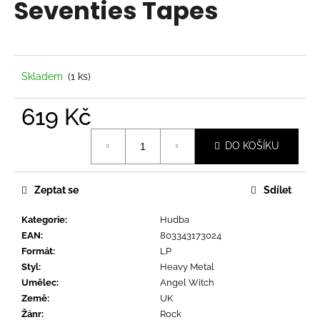
Seventies Tapes
a
j
í
t
Skladem
(1 ks)
?
619 Kč
Měrná
DO KOŠÍKU
cena:
HLEDAT
Zeptat se
Sdílet
Kategorie
:
Hudba
D
EAN
:
803343173024
o
Formát
:
LP
p
Styl
:
Heavy Metal
o
Umělec
:
Angel Witch
r
Země
:
UK
u
Žánr
:
Rock