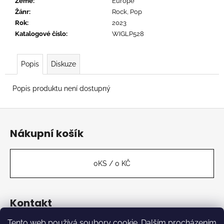
č
Země
:
Europe
u
Žánr
:
Rock, Pop
j
Rok
:
2023
e
Katalogové číslo
:
WIGLP528
m
e
Popis
Diskuze
TORTOISE
Popis produktu není dostupný
-
TNT
Z
888
á
Kč
Nákupní košík
p
a
t
0
KS /
0 KČ
í
Kontakt
Tento web používá soubory cookie. Dalším procházením
label
@
kabinetmuz.cz