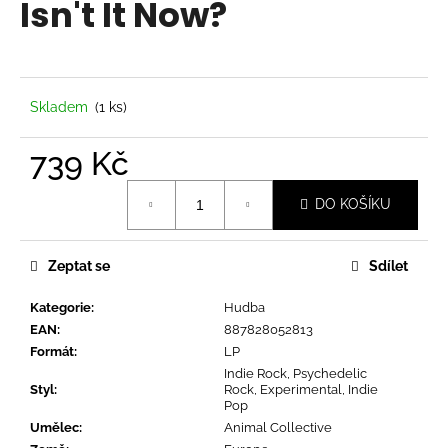
Isn't It Now?
a
j
í
t
Skladem
(1 ks)
?
739 Kč
Měrná
DO KOŠÍKU
cena:
HLEDAT
Zeptat se
Sdílet
Kategorie
:
Hudba
D
EAN
:
887828052813
o
Formát
:
LP
p
Indie Rock, Psychedelic
o
Styl
:
Rock, Experimental, Indie
r
Pop
u
Umělec
:
Animal Collective