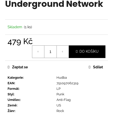
Underground Network
a
j
í
t
Skladem
(1 ks)
?
479 Kč
Měrná
DO KOŠÍKU
cena:
HLEDAT
Zeptat se
Sdílet
Kategorie
:
Hudba
D
EAN
:
751097062319
o
Formát
:
LP
p
Styl
:
Punk
o
Umělec
:
Anti-Flag
r
Země
:
US
u
Žánr
:
Rock