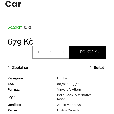
Car
a
j
í
t
Skladem
(1 ks)
?
679 Kč
Měrná
DO KOŠÍKU
cena:
HLEDAT
Zeptat se
Sdílet
Kategorie
:
Hudba
D
EAN
:
887828045518
o
Formát
:
Vinyl, LP, Album
p
Indie Rock, Alternative
o
Styl
:
Rock
r
Umělec
:
Arctic Monkeys
u
Země
:
USA & Canada