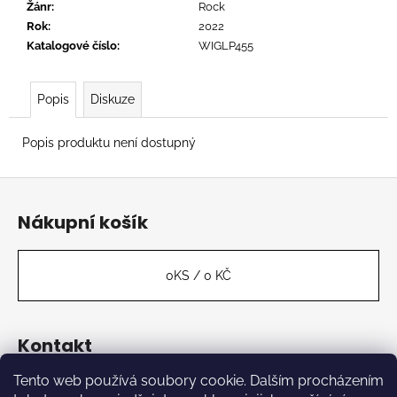
č
Žánr
:
Rock
u
Rok
:
2022
j
Katalogové číslo
:
WIGLP455
e
m
e
Popis
Diskuze
Popis produktu není dostupný
BAXTER
DURY
Z
-
ALLBARONE
á
Nákupní košík
699
p
Kč
a
t
0
KS /
0 KČ
í
Kontakt
Tento web používá soubory cookie. Dalším procházením
label
@
kabinetmuz.cz