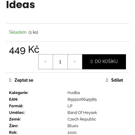
Ideas
a
j
í
t
Skladem
(1 ks)
?
449 Kč
Měrná
DO KOŠÍKU
cena:
HLEDAT
Zeptat se
Sdílet
Kategorie
:
Hudba
D
EAN
:
8595026645585
o
Formát
:
LP
p
Umělec
:
Band Of Heysek
o
Země
:
Czech Republic
r
Žánr
:
Blues
u
Rok
:
2020