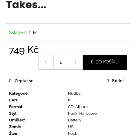
Takes...
a
j
í
t
Skladem
(1 ks)
?
749 Kč
Měrná
DO KOŠÍKU
cena:
HLEDAT
Zeptat se
Sdílet
Kategorie
:
Hudba
D
EAN
:
n
o
Formát
:
CD, Album
p
Styl
:
Punk, Hardcore
o
Umělec
:
Battery
r
Země
:
US
u
Žánr
:
Rock