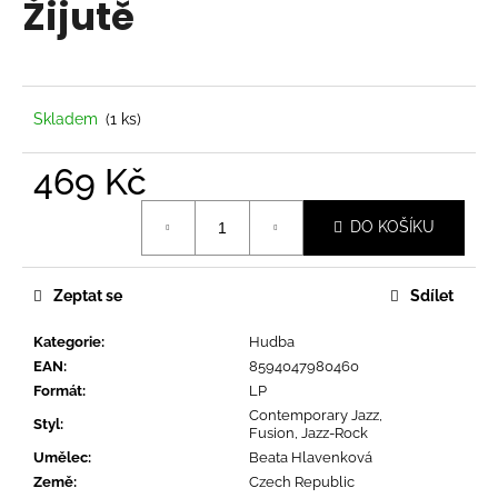
Žijutě
a
j
í
t
Skladem
(1 ks)
?
469 Kč
Měrná
DO KOŠÍKU
cena:
HLEDAT
Zeptat se
Sdílet
Kategorie
:
Hudba
D
EAN
:
8594047980460
o
Formát
:
LP
p
Contemporary Jazz,
o
Styl
:
Fusion, Jazz-Rock
r
Umělec
:
Beata Hlavenková
u
Země
:
Czech Republic