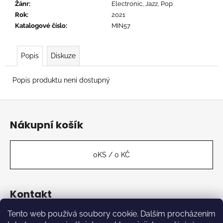
č
Žánr
:
Electronic, Jazz, Pop
u
Rok
:
2021
j
Katalogové číslo
:
MIN57
e
m
e
Popis
Diskuze
Popis produktu není dostupný
FLOEX
-
Z
PHONOPOLIS
á
949
Nákupní košík
Kč
p
a
t
0
KS /
0 KČ
í
Kontakt
Tento web používá soubory cookie. Dalším procházením
label
@
kabinetmuz.cz