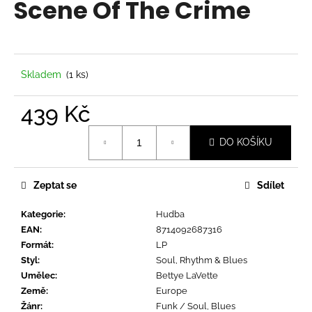
Scene Of The Crime
a
j
í
t
Skladem
(1 ks)
?
439 Kč
Měrná
DO KOŠÍKU
cena:
HLEDAT
Zeptat se
Sdílet
Kategorie
:
Hudba
D
EAN
:
8714092687316
o
Formát
:
LP
p
Styl
:
Soul, Rhythm & Blues
o
Umělec
:
Bettye LaVette
r
Země
:
Europe
u
Žánr
:
Funk / Soul, Blues