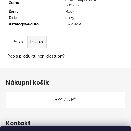
č
Czech Republic &
Země
:
Slovakia
u
Žánr
:
Rock
j
Rok
:
2025
e
Katalogové číslo
:
DAY 80-1
m
e
Popis
Diskuze
RADIOHEAD
-
Popis produktu není dostupný
IN
RAINBOWS
Z
629
á
Kč
Nákupní košík
p
a
t
0
KS /
0 KČ
í
Kontakt