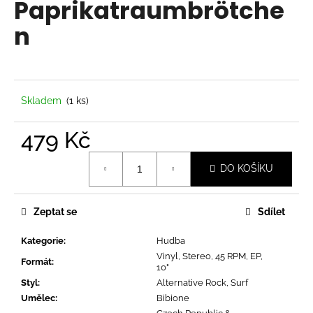
Paprikatraumbrötche
a
n
j
í
t
?
Skladem
(1 ks)
479 Kč
Měrná
HLEDAT
DO KOŠÍKU
cena:
Zeptat se
Sdílet
D
o
Kategorie
:
Hudba
p
Vinyl, Stereo, 45 RPM, EP,
Formát
:
o
10"
r
Styl
:
Alternative Rock, Surf
u
Umělec
:
Bibione