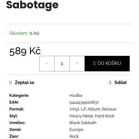
Sabotage
a
j
í
t
Skladem
(1 ks)
?
589 Kč
Měrná
DO KOŠÍKU
cena:
HLEDAT
Zeptat se
Sdílet
Kategorie
:
Hudba
D
EAN
:
5414939920837
o
Formát
:
Vinyl, LP, Album, Reissue
p
Styl
:
Heavy Metal, Hard Rock
o
Umělec
:
Black Sabbath
r
Země
:
Europe
u
Žánr
:
Rock