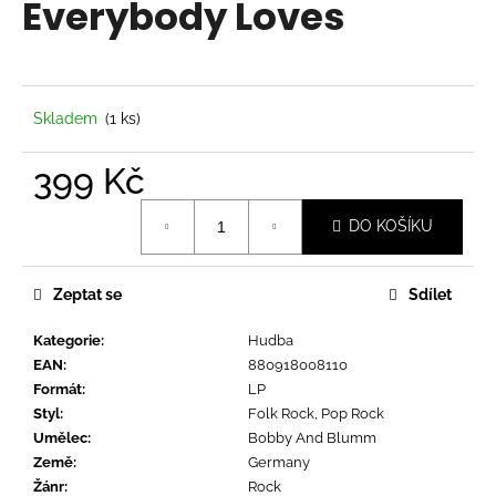
Everybody Loves
a
j
í
t
Skladem
(1 ks)
?
399 Kč
Měrná
DO KOŠÍKU
cena:
HLEDAT
Zeptat se
Sdílet
Kategorie
:
Hudba
D
EAN
:
880918008110
o
Formát
:
LP
p
Styl
:
Folk Rock, Pop Rock
o
Umělec
:
Bobby And Blumm
r
Země
:
Germany
u
Žánr
:
Rock