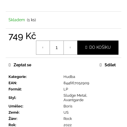
a
j
í
Skladem
(1 ks)
t
749 Kč
?
Měrná
DO KOŠÍKU
cena:
Zeptat se
Sdílet
HLEDAT
Kategorie
:
Hudba
EAN
:
844667052909
D
Formát
:
LP
o
Sludge Metal,
Styl
:
Avantgarde
p
Umělec
:
Boris
o
Země
:
US
r
Žánr
:
Rock
u
Rok
:
2022