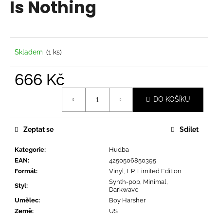
Is Nothing
a
j
í
t
Skladem
(1 ks)
?
666 Kč
Měrná
DO KOŠÍKU
cena:
HLEDAT
Zeptat se
Sdílet
Kategorie
:
Hudba
D
EAN
:
4250506850395
o
Formát
:
Vinyl, LP, Limited Edition
p
Synth-pop, Minimal,
o
Styl
:
Darkwave
r
Umělec
:
Boy Harsher
u
Země
:
US