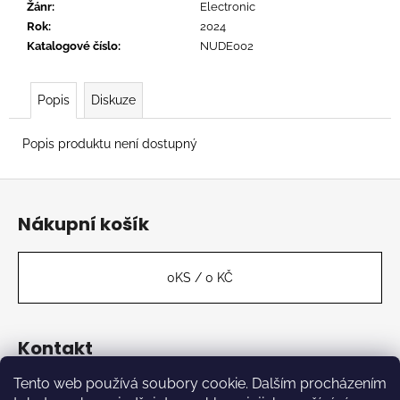
č
Žánr
:
Electronic
u
Rok
:
2024
j
Katalogové číslo
:
NUDE002
e
m
e
Popis
Diskuze
Popis produktu není dostupný
BAXTER
DURY
Z
-
ALLBARONE
á
Nákupní košík
699
p
Kč
a
t
0
KS /
0 KČ
í
Kontakt
Tento web používá soubory cookie. Dalším procházením
label
@
kabinetmuz.cz