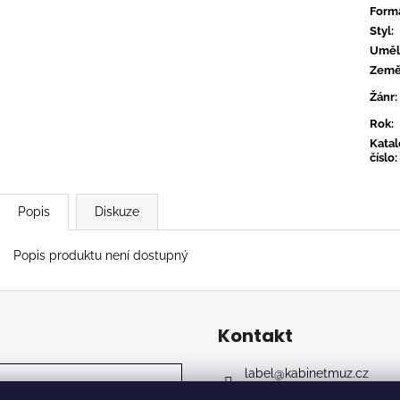
TYLER, THE CREATOR - DON'T TAP
OVERMONO - P
Form
THE GLASS
539 Kč
Styl
:
799 Kč
Uměl
Zem
Žánr
:
Rok
:
Kata
číslo
:
Popis
Diskuze
Popis produktu není dostupný
Kontakt
label
@
kabinetmuz.cz
https://www.facebook.co