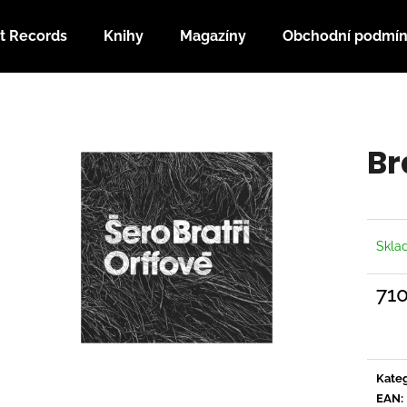
t Records
Knihy
Magazíny
Obchodní podmí
Co potřebujete najít?
Br
HLEDAT
Doporučujeme
Skl
71
Měrn
cena:
Kateg
EAN
: