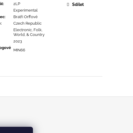
URE DEVOTION
át
:
2LP
Sdílet
Experimental
ec
:
Bratři Orffové
ě
:
Czech Republic
Electronic, Folk,
World, & Country
2023
logové
MIN66
m/kabinetrecords